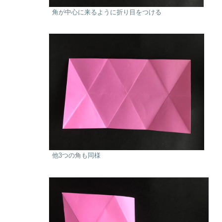
角が中心に来るように折り目をつける
他3つの角も同様