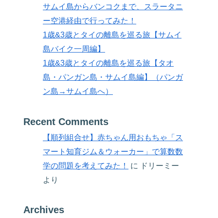
サムイ島からバンコクまで、スラータニ
ー空港経由で行ってみた！
1歳&3歳とタイの離島を巡る旅【サムイ
島バイク一周編】
1歳&3歳とタイの離島を巡る旅【タオ
島・パンガン島・サムイ島編】（パンガ
ン島→サムイ島へ）
Recent Comments
【順列組合せ】赤ちゃん用おもちゃ「ス
マート知育ジム＆ウォーカー」で算数数
学の問題を考えてみた！
に
ドリーミー
より
Archives