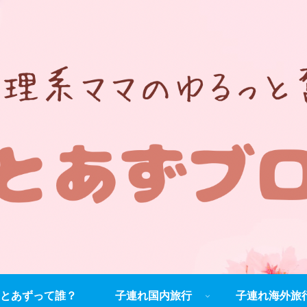
とあずって誰？
子連れ国内旅行
子連れ海外旅