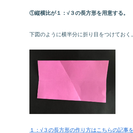
①縦横比が１：√３の長方形を用意する。
下図のように横半分に折り目をつけておく
１：√３の長方形の作り方はこちらの記事