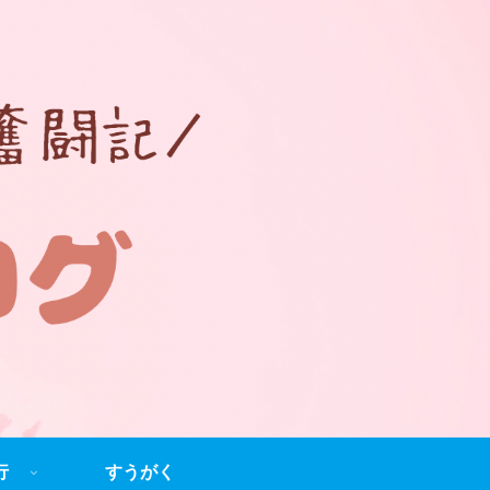
行
すうがく