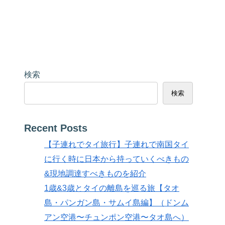
検索
検索
Recent Posts
【子連れでタイ旅行】子連れで南国タイ
に行く時に日本から持っていくべきもの
&現地調達すべきものを紹介
1歳&3歳とタイの離島を巡る旅【タオ
島・パンガン島・サムイ島編】（ドンム
アン空港〜チュンポン空港〜タオ島へ）