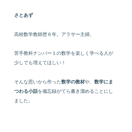
さとあず
高校数学教師歴６年。アラサー主婦。
苦手教科ナンバー１の数学を楽しく学べる人が
少しでも増えてほしい！
そんな思いから作った
数学の教材
や、
数学にま
つわる小話
を備忘録がてら書き溜めることにし
ました。