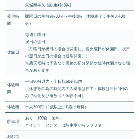
茨城県牛久市結束町489-1
受付時
開園日の午前9時30分〜午後3時（体験終了：午後3時30
間
分）
毎週月曜日
祝日の翌日
（月曜日が祝日の場合は開園し、翌火曜日が休園日。祝日
休館日
の翌日が土日の場合は通常開園。）
※悪天候時は予告なく園路の部分閉鎖や臨時休園となる場
合があります
平日90分以内・土日祝60分以内
体験時
（休憩等の為の時間内の入退場は自由・体験は当日1回の
間
みで延長及び複数回の体験不可）
体験料
一人300円（1歳以上。0歳は無料）
あり（100台 無料）
駐車場
ネイチャーセンターは駐車場から５００m
おむつ