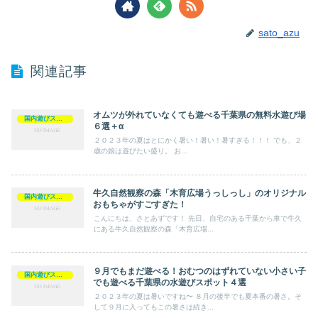
sato_azu
関連記事
オムツが外れていなくても遊べる千葉県の無料水遊び場
国内遊びスポット
６選＋α
２０２３年の夏はとにかく暑い！暑い！暑すぎる！！！ でも、２
歳の娘は遊びたい盛り。 お...
牛久自然観察の森「木育広場うっしっし」のオリジナル
国内遊びスポット
おもちゃがすごすぎた！
こんにちは、さとあずです！ 先日、自宅のある千葉から車で牛久
にある牛久自然観察の森「木育広場...
９月でもまだ遊べる！おむつのはずれていない小さい子
国内遊びスポット
でも遊べる千葉県の水遊びスポット４選
２０２３年の夏は暑いですね〜 ８月の後半でも夏本番の暑さ。そ
して９月に入ってもこの暑さは続き...