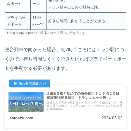
発できる。
ルボート
ーツ
トラン駅を出るのが11時以降。
プライベー
1100
好きな時間に向かうことができる。
トボート
パーツ
Trang happy trip&tourで提案された３通りの行き方です
寝台列車で向かった場合、朝7時半ごろにはトラン駅につ
くので、待ち時間なくすぐ行きたければプライベートボー
トを手配する必要があります。
２歳&０歳と初めての海外旅行！１９泊２０日
家族旅行記５日目〔トラン→ムック島へ〕
夫婦２人で育休を取れたタイミングで、２歳のイヤイヤ期
真っ盛りな娘と、４ヶ月の赤ちゃんを連れて１９泊２０日
の香港&amp...
satoazu.com
2024.03.02