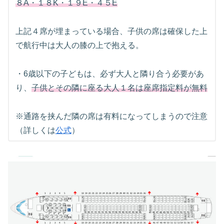
８A・１８K・１９E・４５E
上記４席が埋まっている場合、子供の席は確保した上
で航行中は大人の膝の上で抱える。
・6歳以下の子どもは、必ず大人と隣り合う必要があ
り、
子供とその隣に座る大人１名は座席指定料が無料
※通路を挟んだ隣の席は有料になってしまうので注意
（詳しくは
公式
）