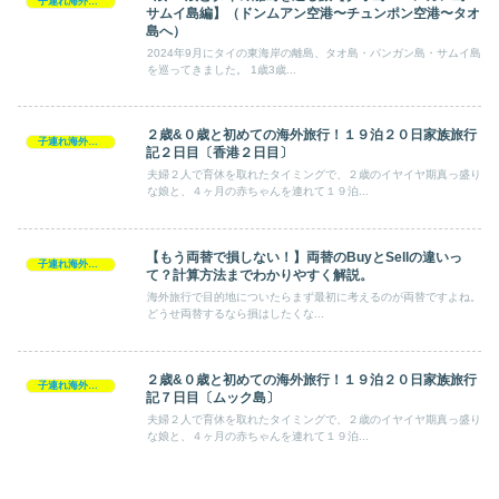
子連れ海外旅行
サムイ島編】（ドンムアン空港〜チュンポン空港〜タオ
島へ）
2024年9月にタイの東海岸の離島、タオ島・パンガン島・サムイ島
を巡ってきました。 1歳3歳...
２歳&０歳と初めての海外旅行！１９泊２０日家族旅行
子連れ海外旅行
記２日目〔香港２日目〕
夫婦２人で育休を取れたタイミングで、２歳のイヤイヤ期真っ盛り
な娘と、４ヶ月の赤ちゃんを連れて１９泊...
【もう両替で損しない！】両替のBuyとSellの違いっ
子連れ海外旅行
て？計算方法までわかりやすく解説。
海外旅行で目的地についたらまず最初に考えるのが両替ですよね。
どうせ両替するなら損はしたくな...
２歳&０歳と初めての海外旅行！１９泊２０日家族旅行
子連れ海外旅行
記７日目〔ムック島〕
夫婦２人で育休を取れたタイミングで、２歳のイヤイヤ期真っ盛り
な娘と、４ヶ月の赤ちゃんを連れて１９泊...