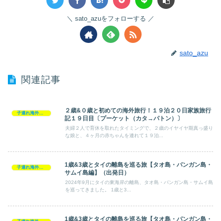
sato_azuをフォローする
sato_azu
関連記事
２歳&０歳と初めての海外旅行！１９泊２０日家族旅行
子連れ海外旅行
記１９日目〔プーケット（カタ→パトン）〕
夫婦２人で育休を取れたタイミングで、２歳のイヤイヤ期真っ盛り
な娘と、４ヶ月の赤ちゃんを連れて１９泊...
1歳&3歳とタイの離島を巡る旅【タオ島・パンガン島・
子連れ海外旅行
サムイ島編】（出発日）
2024年9月にタイの東海岸の離島、タオ島・パンガン島・サムイ島
を巡ってきました。 1歳と3...
1歳&3歳とタイの離島を巡る旅【タオ島・パンガン島・